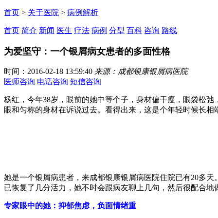
首页
>
关于医院
>
病例解析
首页
简介
新闻
医生
疗法
病例
分型
百科
咨询
路线
为爱坚守：一个银屑病女患者的多面性格
时间：2016-02-18 13:59:40
来源：成都银康银屑病医院
医师咨询
电话咨询
短信咨询
杨红，今年38岁，眼前的她中等个子，身材偏干瘦，眼袋松
眼和匀称的身材在诉说过去。看得出来，这是个年轻时候长相
她是一个银屑病患者，来成都银康银屑病医院住院已有20多天
已恢复了几分活力，她不时会跟病友聊上几句，然后很配合地
专家眼中的她：抑郁焦虑，负面情绪重