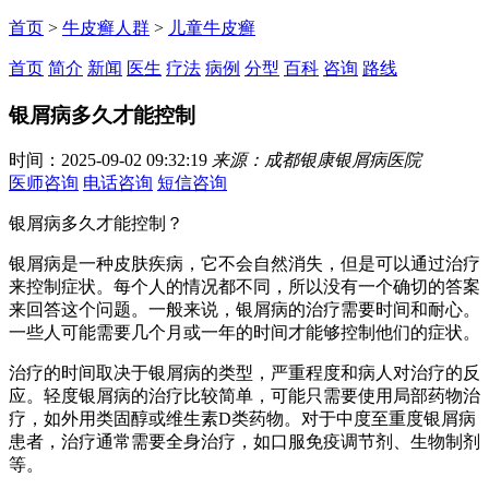
首页
>
牛皮癣人群
>
儿童牛皮癣
首页
简介
新闻
医生
疗法
病例
分型
百科
咨询
路线
银屑病多久才能控制
时间：2025-09-02 09:32:19
来源：成都银康银屑病医院
医师咨询
电话咨询
短信咨询
银屑病多久才能控制？
银屑病是一种皮肤疾病，它不会自然消失，但是可以通过治疗
来控制症状。每个人的情况都不同，所以没有一个确切的答案
来回答这个问题。一般来说，银屑病的治疗需要时间和耐心。
一些人可能需要几个月或一年的时间才能够控制他们的症状。
治疗的时间取决于银屑病的类型，严重程度和病人对治疗的反
应。轻度银屑病的治疗比较简单，可能只需要使用局部药物治
疗，如外用类固醇或维生素D类药物。对于中度至重度银屑病
患者，治疗通常需要全身治疗，如口服免疫调节剂、生物制剂
等。