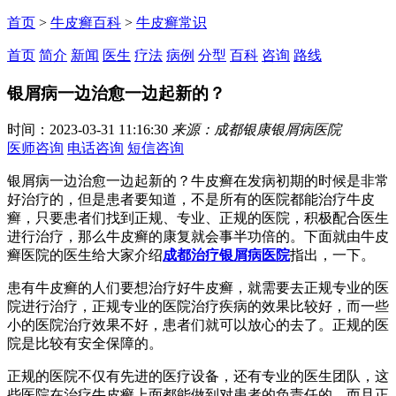
首页
>
牛皮癣百科
>
牛皮癣常识
首页
简介
新闻
医生
疗法
病例
分型
百科
咨询
路线
银屑病一边治愈一边起新的？
时间：2023-03-31 11:16:30
来源：成都银康银屑病医院
医师咨询
电话咨询
短信咨询
银屑病一边治愈一边起新的？牛皮癣在发病初期的时候是非常
好治疗的，但是患者要知道，不是所有的医院都能治疗牛皮
癣，只要患者们找到正规、专业、正规的医院，积极配合医生
进行治疗，那么牛皮癣的康复就会事半功倍的。下面就由牛皮
癣医院的医生给大家介绍
成都治疗银屑病医院
指出，一下。
患有牛皮癣的人们要想治疗好牛皮癣，就需要去正规专业的医
院进行治疗，正规专业的医院治疗疾病的效果比较好，而一些
小的医院治疗效果不好，患者们就可以放心的去了。正规的医
院是比较有安全保障的。
正规的医院不仅有先进的医疗设备，还有专业的医生团队，这
些医院在治疗牛皮癣上面都能做到对患者的负责任的。而且正