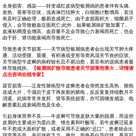
全身损害、感染——转变成红皮病型银屑病的患者伴有头痛、
发热、畏寒等症状，浅表淋巴结肿大，白细胞计数增高，若没
有及时正确处理，极易造成死亡。由于皮损面积大，细菌易于
侵入，会导致败血症面死亡;此外，如果银屑病扩散加重了。
血液粘稠度会增高、血容量不足会导致心力衰竭而死亡，也会
由于肝、肾功能衰竭而导致死亡。
导致患者关节损害——关节病型银屑病患者会出现关节肿大疼
通、活动受限、晨僵、有积液或变形等类风湿关节炎的症状。
关节病型牛皮癣的病程较长且不易治愈，甚至有的该病患者最
终导致残疾。
【银屑病扩散导致患者关节损害危害大，详情请
点击咨询在线专家】
器官损害——泛发性脓疱型牛皮癣患者会突然发生高热、脓疱
连成大片，干涸后于皮下再发新的脓疱，反反复复持续数月不
消退。此病常常并发肝、肾等系统损害，亦可因继发感染、电
解质紊乱或衰竭而危及生命。
引起身体营养不良——牛皮癣可导致皮肤大量的脱屑，而这些
皮屑的主要成分为蛋白质、维生素和叶酸等。若牛皮癣迁延多
年不愈或大面积扩散，或者采用不正确的“忌口”，患者就会出
现营养不良，并可伴有乏力、倦怠、面色苍白等症状，甚至可