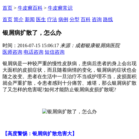
首页
>
牛皮癣百科
>
牛皮癣常识
首页
简介
新闻
医生
疗法
病例
分型
百科
咨询
路线
银屑病扩散了，怎么办
时间：2016-07-15 15:06:17
来源：成都银康银屑病医院
医师咨询
电话咨询
短信咨询
银屑病是一种较严重的慢性皮肤病，患病后患者的身上会出现
大面积的皮损症状，而且随着病情的变化，银屑病的症状也会
随之改变。患者在生活中一旦治疗不当或护理不当，皮损面积
就会严重扩散，令患者感到十分痛苦、难堪，那么银屑病扩散
了又怎样的危害呢?如何才能防止银屑病皮损扩散呢?
【高度警惕：银屑病扩散危害大】