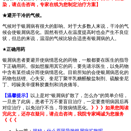
染，请点击咨询，专家在线为您制定治疗方案】
★避开干冷的气候。
气候对于银屑病有很大的影响。对于大多数人来说，干冷的气
候会使银屑病恶化。固然有些人在温度提高时也会产生不良症
状，但总的来说，温湿的气候比较合适患有银屑病的人。
★
正确用药
银屑病患者要避开使病情恶化的药物，一般都要在医生的指导
下正确用药。假如想服用其它的药，要先请示医生，以免药物
中含有某些成分而使病情恶化。目前所知的会使银屑病恶化的
药物包括锂、心失安、奎尼丁聚半乳糖醛酸盐制剂、硫酸奎尼
丁、吲哚美辛缓释胶囊剂和消炎痛等。
【温馨提示】
以上是对“银屑病扩散了，怎么办”的简单介绍，
一旦患了此病，患者千万不要盲目治疗，一定要查明病因后再
对症治疗，以免治疗不当，导致病情恶化。
》》》如果您阅读
完此文，还存在疑问，请点击咨询，我院专家竭诚为您服务
《《《
上一篇：
揭秘：什么原因导致银屑病扩散呢