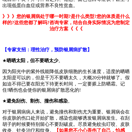
出现低蛋白血症或营养不良性贫血。
》》》您的银屑病处于哪一时期?是什么类型?您的体质是什么
样的?这些您都了解吗?咨询专家，结合自身实际情况为您制定
治疗方案《《《
【专家支招：理性治疗，预防银屑病扩散】
★
晒晒太阳，但不要晒太少
。
因为阳光中的紫外线能降低皮肤细胞的生长速度，适度的晒晒
太阳是可以的，但是千万不要晒太久，大概20分钟就够了。假
如迫不得已要在阳光下待更长时间，一定要搽上防晒霜。记
住!晒伤也会使你的银屑病扩散恶化的!
★
避免刮伤、割伤、撞伤和感染
。
对于银屑病病人来说，避免撞伤和割伤尤为重要。银屑病会在
你皮肤的伤口处开始扩散，感染也能够诱发银屑病发生。在刮
胡子的时候要特别留心不要刮破皮。尽质避免蚊虫叮咬、皮肤
收炎、针灸治疗和纹身。
【如果您不小心弄伤了自己，怕感