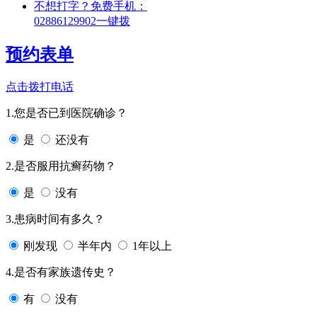
不想打字？免费手机：
02886129902
一键拨
预约表单
点击拨打电话
1.您是否已到医院确诊？
是
还没有
2.是否服用抗癣药物？
是
没有
3.患病时间有多久？
刚发现
半年内
1年以上
4.是否有家族遗传史？
有
没有