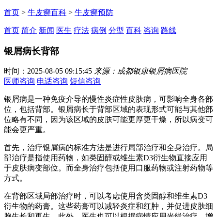
首页
>
牛皮癣百科
>
牛皮癣预防
首页
简介
新闻
医生
疗法
病例
分型
百科
咨询
路线
银屑病长背部
时间：2025-08-05 09:15:45
来源：成都银康银屑病医院
医师咨询
电话咨询
短信咨询
银屑病是一种免疫介导的慢性炎症性皮肤病，可影响全身各部
位，包括背部。银屑病长于背部区域的表现形式可能与其他部
位略有不同，因为该区域的皮肤可能更厚更干燥，所以病变可
能会更严重。
首先，治疗银屑病的标准方法是进行局部治疗和全身治疗。局
部治疗是指使用药物，如类固醇或维生素D3衍生物直接应用
于皮肤病变部位。而全身治疗包括使用口服药物或注射药物等
方式。
在背部区域局部治疗时，可以考虑使用含类固醇和维生素D3
衍生物的药膏。这些药膏可以减轻炎症和红肿，并促进皮肤细
胞生长和再生。此外，医生也可以根据病情应用光线治疗，增