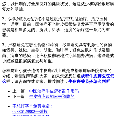
炼，以长期保持全身良好的健康状况。这是减少和减轻银屑病
复发的基础。
2、认识到积极治疗绝不是过渡治疗或胡乱治疗。治疗应科
学、适度。目前，因治疗不当时皮损很快复发甚至严重复发的
患者是相当多见的。所以，科学、适度的治疗这一条尤为重
要。
3、严格避免过敏性食物和药物，尽量避免具有刺激性的食物
如酒类、辣椒、生姜、胡椒、咖啡等，避免皮肤外伤以及细
菌、病毒的感染，还应积极彻底地治疗其他办法病。这些是减
少或减轻银屑病复发与加重。
怎样防止小孩子遗传牛皮癣?以上就是成都银屑病医院专家的
介绍，希望能帮助到大家。如果您还想知道
成都牛皮癣医院怎
么
样，请咨询在线专家。推荐阅读：
牛皮癣关节炎怎么判断
上一篇：
中医治疗牛皮癣有副作用吗
下一篇：
牛皮癣应该如何来预防的
不想打字？免费电话：
02886129902
一键拨