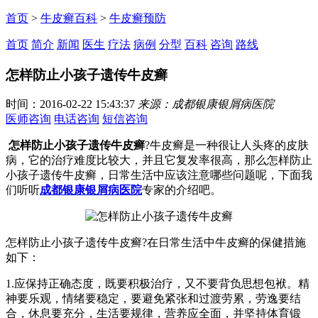
首页
>
牛皮癣百科
>
牛皮癣预防
首页
简介
新闻
医生
疗法
病例
分型
百科
咨询
路线
怎样防止小孩子遗传牛皮癣
时间：2016-02-22 15:43:37
来源：成都银康银屑病医院
医师咨询
电话咨询
短信咨询
怎样防止小孩子遗传牛皮癣
?牛皮癣是一种很让人头疼的皮肤
病，它的治疗难度比较大，并且它复发率很高，那么怎样防止
小孩子遗传牛皮癣，日常生活中应该注意哪些问题呢，下面我
们听听
成都银康银屑病医院
专家的介绍吧。
怎样防止小孩子遗传牛皮癣?在日常生活中牛皮癣的保健措施
如下：
1.应保持正确态度，既要积极治疗，又不要背负思想包袱。精
神要乐观，情绪要稳定，要避免紧张和过渡劳累，劳逸要结
合，休息要充分，生活要规律，营养应全面，并坚持体育锻