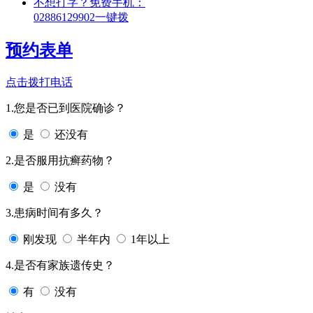
不想打字？免费手机：
02886129902
一键拨
预约表单
点击拨打电话
1.您是否已到医院确诊？
是
还没有
2.是否服用抗癣药物？
是
没有
3.患病时间有多久？
刚发现
半年内
1年以上
4.是否有家族遗传史？
有
没有