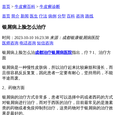
首页
>
牛皮癣百科
>
牛皮癣诊断
首页
简介
新闻
医生
疗法
病例
分型
百科
咨询
路线
银屑病上脸怎么治疗
时间：2023-10-10 16:23:38
来源：成都银康银屑病医院
医师咨询
电话咨询
短信咨询
银屑病上脸怎么治
成都治疗银屑病医院
指出，疗？1、治疗方
面
银屑病是一种慢性皮肤病，所以治疗起来比较麻烦和漫长，而
且很容易反反复复，因此患者一定要有耐心，坚持用药，不能
半途而废。
2、药物方面
银屑病的治疗方式非常多，患者可以选择中药或者西药的方式
对银屑病进行治疗，而对于西医的治疗，目前最常见的是激素
类的药物或者免疫抑制剂治疗，这类药物对于银屑病的治疗效
果是最好的。