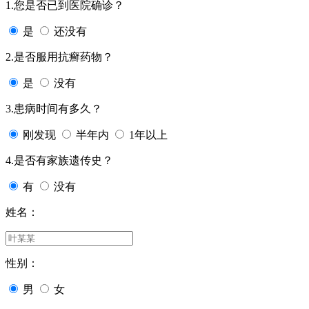
1.您是否已到医院确诊？
是
还没有
2.是否服用抗癣药物？
是
没有
3.患病时间有多久？
刚发现
半年内
1年以上
4.是否有家族遗传史？
有
没有
姓名：
性别：
男
女