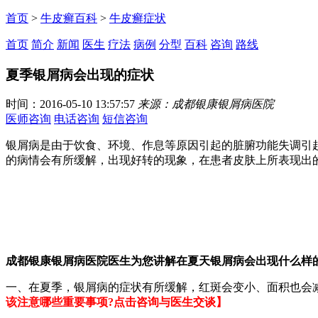
首页
>
牛皮癣百科
>
牛皮癣症状
首页
简介
新闻
医生
疗法
病例
分型
百科
咨询
路线
夏季银屑病会出现的症状
时间：2016-05-10 13:57:57
来源：成都银康银屑病医院
医师咨询
电话咨询
短信咨询
银屑病是由于饮食、环境、作息等原因引起的脏腑功能失调引
的病情会有所缓解，出现好转的现象，在患者皮肤上所表现出
成都银康银屑病医院医生为您讲解在夏天银屑病会出现什么样
一、在夏季，银屑病的症状有所缓解，红斑会变小、面积也会
该注意哪些重要事项?点击咨询与医生交谈】