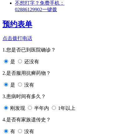
不想打字？免费手机：
02886129902
一键拨
预约表单
点击拨打电话
1.您是否已到医院确诊？
是
还没有
2.是否服用抗癣药物？
是
没有
3.患病时间有多久？
刚发现
半年内
1年以上
4.是否有家族遗传史？
有
没有