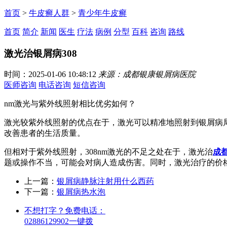
首页
>
牛皮癣人群
>
青少年牛皮癣
首页
简介
新闻
医生
疗法
病例
分型
百科
咨询
路线
激光治银屑病308
时间：2025-01-06 10:48:12
来源：成都银康银屑病医院
医师咨询
电话咨询
短信咨询
nm激光与紫外线照射相比优劣如何？
激光较紫外线照射的优点在于，激光可以精准地照射到银屑病局
改善患者的生活质量。
但相对于紫外线照射，308nm激光的不足之处在于，激光治
成
题或操作不当，可能会对病人造成伤害。同时，激光治疗的价
上一篇：
银屑病静脉注射用什么西药
下一篇：
银屑病热水泡
不想打字？免费电话：
02886129902
一键拨