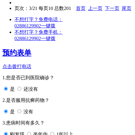
页次：3/21 每页10 总数201
首页
上一页
下一页
尾页
不想打字？免费电话：
02886129902
一键拨
不想打字？免费手机：
02886129902
一键拨
预约表单
点击拨打电话
1.您是否已到医院确诊？
是
还没有
2.是否服用抗癣药物？
是
没有
3.患病时间有多久？
刚发现
半年内
1年以上