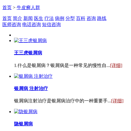
首页
>
牛皮癣人群
首页
简介
新闻
医生
疗法
病例
分型
百科
咨询
路线
医师咨询
电话咨询
短信咨询
王三虎银屑病
1.什么是银屑病？银屑病是一种常见的慢性自...
[详细]
银屑病 注射治疗
银屑病注射治疗是银屑病治疗中的一种重要手...
[详细]
隐银屑病